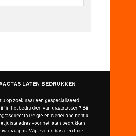
AAGTAS LATEN BEDRUKKEN
t u op zoek naar een gespecialiseerd
ijf in het bedrukken van draagtassen? Bij
agtasdirect in Belgie en Nederland bent u
et juiste adres voor het laten bedrukken
uw draagtas. Wij leveren basic en luxe