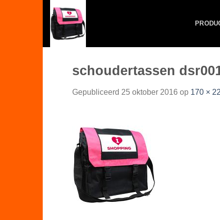
Skip
to
PRODU
content
schoudertassen dsr00
Gepubliceerd
25 oktober 2016
op
170 × 2