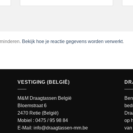
rminderen.
Bekijk hoe je reactie gegevens worden verwerkt
.
VESTIGING (BELGIË)
DR
M&M Draagtassen België
Ben
Bloemstraat 6
bedr
2470 Retie (België)
Dra
Mobiel :
0475 / 95 98 84
op h
E-Mail:
info@draagtassen-mm.be
van 