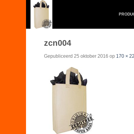
Skip
to
PRODU
content
zcn004
Gepubliceerd
25 oktober 2016
op
170 × 2