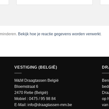
rminderen.
Bekijk hoe je reactie gegevens worden verwerkt
.
VESTIGING (BELGIË)
DR
M&M Draagtassen België
Ben
Bloemstraat 6
bedr
2470 Retie (België)
Dra
Mobiel :
0475 / 95 98 84
op h
E-Mail:
info@draagtassen-mm.be
van 