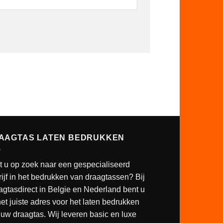
AAGTAS LATEN BEDRUKKEN
t u op zoek naar een gespecialiseerd
ijf in het bedrukken van draagtassen? Bij
agtasdirect in Belgie en Nederland bent u
et juiste adres voor het laten bedrukken
uw draagtas. Wij leveren basic en luxe