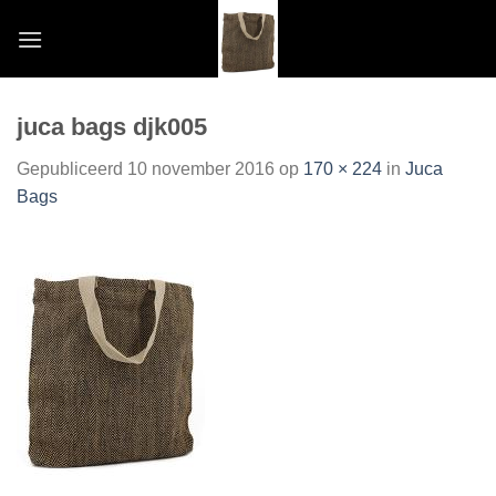
Skip
to
content
juca bags djk005
Gepubliceerd
10 november 2016
op
170 × 224
in
Juca
Bags