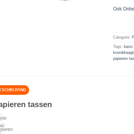
Ook Onbe
Categorie:
P
Tags:
basic
koorddraagt
papieren ta
ESCHRIJVING
apieren tassen
oie
sic
pieren