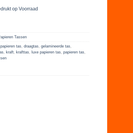
drukt op Voorraad
apieren Tassen
 papieren tas
,
draagtas
,
gelamineerde tas
,
as
,
kraft
,
krafttas
,
luxe papieren tas
,
papieren tas
,
ssen