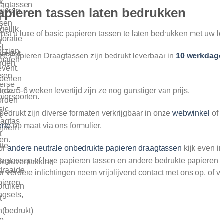
k
aagtassen
apieren tassen laten bedrukken
pieren
n
n
ssen
n
elijk
st u luxe of basic papieren tassen te laten bedrukken met uw 
foratie
t
l
orzien
ststof
e Papieren Draagtassen zijn bedrukt leverbaar in
10 werkdag
rmaten
rden
event.
ssen
toenen
erse
orden
 ca. 5-6 weken levertijd zijn ze nog gunstiger van prijs.
iersoorten.
orden
sic
edrukt zijn diverse formaten verkrijgbaar in onze
webwinkel
of
t
aagtas
erte
op maat via ons formulier.
ijnen
t
ten.
tte
or
andere neutrale onbedrukte papieren draagtassen
kijk even 
agtassen of luxe papieren tassen en andere bedrukte papieren 
deauverpakking
draaide
r verdere inlichtingen neem vrijblijvend contact met ons op, of via
pieren
bruiken
ngsels,
t
(bedrukt)
e