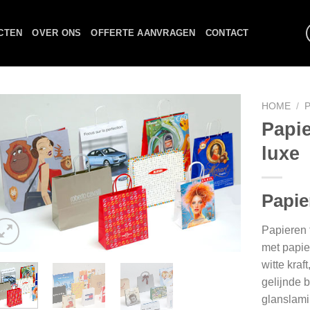
CTEN
OVER ONS
OFFERTE AANVRAGEN
CONTACT
HOME
/
Papie
luxe
Papie
Papieren 
met papie
witte kraft
gelijnde b
glanslami