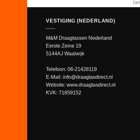
lam
of
gl
VESTIGING (NEDERLAND)
lam
of 
M&M Draagtassen Nederland
kra
Eerste Zeine 19
ec
5144AJ Waalwijk
loo
Telefoon: 06-21428119
E-Mail: info@draagtasdirect.nl
Website:
www.draagtasdirect.nl
KVK: 71859152