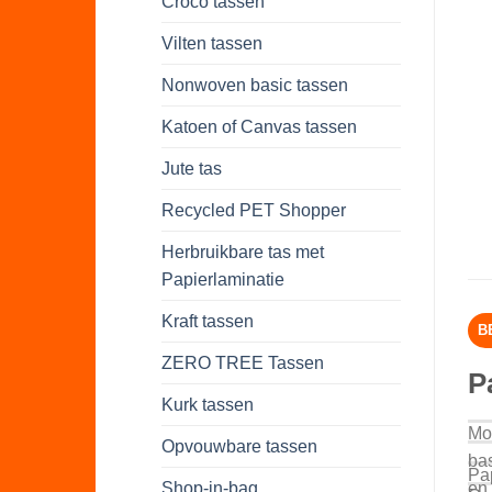
Croco tassen
Vilten tassen
Nonwoven basic tassen
Katoen of Canvas tassen
Jute tas
Recycled PET Shopper
Herbruikbare tas met
Papierlaminatie
Kraft tassen
B
ZERO TREE Tassen
P
Kurk tassen
Mo
Opvouwbare tassen
ba
Pa
Shop-in-bag
en