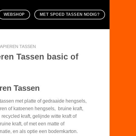
WEBSHOP
MET SPOED TASSEN NODIG?
PAPIEREN TASSEN
ren Tassen basic of
ren Tassen
tassen met platte of gedraaide hengsels,
ren of katoenen hengsels, bruine kraft,
, recycled kraft, gelijnde witte kraft of
ruine kraft, of met een matte of
natie, en als optie een bodemkarton.