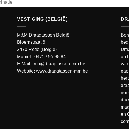
inatie
anzende
VESTIGING (BELGIË)
DR
inatie
in
M&M Draagtassen België
Ben
ft
Bloemstraat 6
bedr
o
2470 Retie (België)
Dra
k.
Mobiel :
0475 / 95 98 84
op h
E-Mail:
info@draagtassen-mm.be
van 
Website:
www.draagtassen-mm.be
pap
her
dra
nonw
dru
maa
en 
com