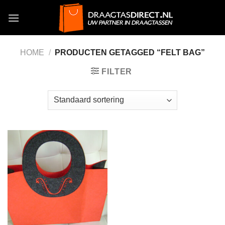
Skip
to
content
HOME
/
PRODUCTEN GETAGGED “FELT BAG”
FILTER